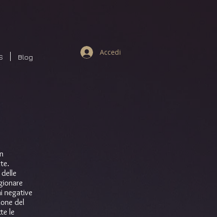
Accedi
S
Blog
un
nte.
delle
gionare
ni negative
ione del
te le