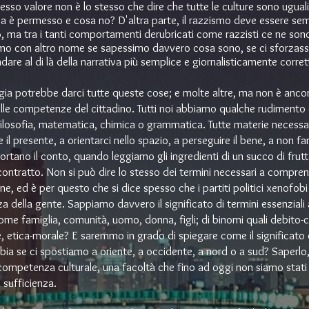
tesso valore non è lo stesso che dire che tutte le culture sono ugua
osa è permesso e cosa no? D'altra parte, il razzismo deve essere se
 ma tra i tanti comportamenti derubricati come razzisti ce ne sono
o con altro nome se sapessimo davvero cosa sono, se ci sforzass
ndare al di là della narrativa più semplice e giornalisticamente corret
gia potrebbe darci tutte queste cose; e molte altre, ma non è anco
elle competenze del cittadino. Tutti noi abbiamo qualche rudimento d
filosofia, matematica, chimica o grammatica. Tutte materie necessa
 il presente, a orientarci nello spazio, a perseguire il bene, a non fa
rtano il conto, quando leggiamo gli ingredienti di un succo di frutta
 contratto. Non si può dire lo stesso dei termini necessari a compren
e, ed è per questo che si dice spesso che i partiti politici xenofob
za della gente. Sappiamo davvero il significato di termini essenziali a
ome famiglia, comunità, uomo, donna, figli; di binomi quali debito-c
 etica-morale? E saremmo in grado di spiegare come il significato 
bia se ci spostiamo a oriente, a occidente, a nord o a sud? Saperlo,
ompetenza culturale, una facoltà che fino ad oggi non siamo stati 
 sufficienza.