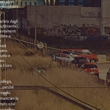
enni sono
a possibilità
e
f
arlata dagli
nutilmente),
gionamenti
ndere a
è
midi
siero
tutto e
oro.
 il loro
ollega,
e, perché
 mondo.
omunicare la
stato così
orytelling