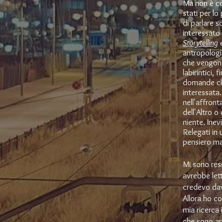
Ma non è co
stati per lo
di parlare s
interessato 
Storytelling
e
antropologi 
che vengono
labirintici,
domande che
interessata.
nell'affront
dell'Altro o
niente. Ine
Relegati in
pensiero ma
Mi sono res
avrebbe let
credevo dav
Allora ho c
mia ricerca 
che sono arr