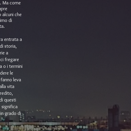
li. Ma come
mpre
 alcuni che
imo di
ta.
ra entrata a
i storia,
rie a
rci fregare
 o i termini
dere le
i fanno leva
lla vita
redito,
di questi
 significa
in grado di