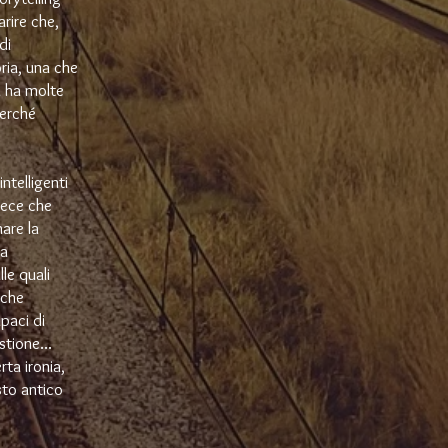
arire che,
di
ria, una che
a ha molte
perché
ntelligenti
nvece che
are la
 a
le quali
 che
paci di
tione...
rta ironia,
sto antico