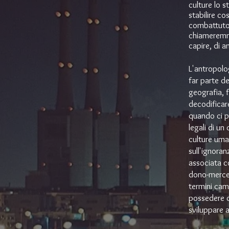
culture lo s
stabilire c
combattuto,
chiameremm
capire, di a
L'antropolo
far parte d
geografia, 
decodificare
quando ci po
legali di un
culture uman
sull'ignoran
associata c
dono-merce,
termini cam
possedere c
sviluppare a