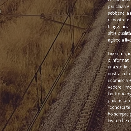
per chiarire
sebbene la n
dimostrare 
ti aggancia
altre qualit
agisce a liv
Insomma, io
o informati 
una storia
nostra cultu
ricominciare
vedere il m
l'antropolog
parlare con
"conosci te 
ho sempre p
invito che 