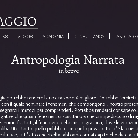
MAGGIO
OKS
VIDEOS
ACADEMIA
CONSULTANCY
LANGUAGE
Antropologia Narrata
in breve
gia potrebbe rendere la nostra società migliore. Potrebbe fornirci 
 con il quale nominare i fenomeni che compongono il nostro prese
segnarci i metodi per comprenderli. Potrebbe renderci consapevoli 
gative che questi fenomeni ci suscitano e che ci impediscono di ra
 Primo fra tutti, il fenomeno della crisi migratoria, dove le emozio
dibattito, tanto quello pubblico che quello privato. Poi c'è la quest
culturale, tutt'altro che risolta: abbiamo ormai capito che dare a tut