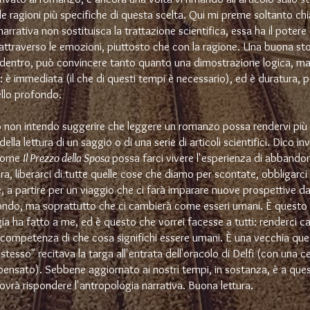
 le ragioni più specifiche di questa scelta. Qui mi preme soltanto chi
arrativa non sostituisca la trattazione scientifica, essa ha il potere 
attraverso le emozioni, piuttosto che con la ragione. Una buona sto
 dentro, può convincere tanto quanto una dimostrazione logica, m
à: è immediata (il che di questi tempi è necessario), ed è duratura, 
ello profondo.
 non intendo suggerire che leggere un romanzo possa rendervi più i
della lettura di un saggio o di una serie di articoli scientifici. Dico i
 come
Il Prezzo della Sposa
possa farci vivere l'esperienza di abbandon
ra, liberarci di tutte quelle cose che diamo per scontate, obbligarci
, a partire per un viaggio che ci farà imparare nuove prospettive dal
ondo, ma soprattutto che ci cambierà come esseri umani. È questo
ia ha fatto a me, ed è questo che vorrei facesse a tutti: renderci ca
 competenza di che cosa significhi essere umani. È una vecchia ques
stesso" recitava la targa all'entrata dell'oracolo di Delfi (con una ce
ensato). Sebbene aggiornato ai nostri tempi, in sostanza, è a que
dovrà rispondere l'antropologia narrativa.
Buona lettura.