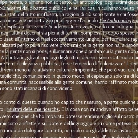
lpa nostra, o almeno non soltanto. Gli antropologi degli ultimi dec
 più assenti dal dibattito pubblico, e nei rari casi in cui hanno avuto l
ono stati del tutto ininfluenti. La ragioni di ciò sono tante e chi foss
a conoscerle nel dettaglio può leggere l'articolo
The Anthropology o
/o esplorare la sezione
Academia
. In breve, io credo che la lingua p
negli ultimi decenni sia piena di termini complessi (troppo spesso i
 usati all'interno di frasi eccessivamente lunghe, per formulare ra
 finalizzati per lo più a risolvere problemi che la gente non ha, a rispo
 la gente non si pone, e illuminare zone d'ombra cui la gente non 
 Al contrario, gli antropologi degli ultimi decenni sono stati molto ti
are temi di rilevanza pubblica, forse temendo di "colonizzare" il pen
 di venir meno al relativismo culturale imperante, che però vuol dire 
vitabile che, comunicando in questo modo, si capiscano solo tra di l
 una comunità inaccessibile alla gente comune, hanno raffinato molto
 sono stati incapaci di condividerlo.
o conto di questo quando ho capito che nessuno, a parte qualche c
to i
risultati delle mie ricerche
. E la cosa non mi andava affatto ben
vero che quel che ho imparato potesse rendere migliore il nostro
ominciato a riflettere sul potere del linguaggio e su come potessi c
in modo da dialogare con tutti, non solo con gli addetti ai lavori. È 
ivato al romanzo, e ancora una volta vi rimando all'articolo sullo st